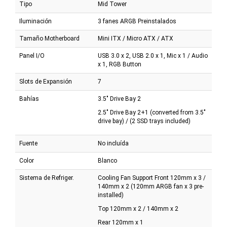
Tipo
Mid Tower
Iluminación
3 fanes ARGB Preinstalados
Tamaño Motherboard
Mini ITX / Micro ATX / ATX
Panel I/O
USB 3.0 x 2, USB 2.0 x 1, Mic x 1 / Audio
x 1, RGB Button
Slots de Expansión
7
Bahías
3.5" Drive Bay 2
2.5" Drive Bay 2+1 (converted from 3.5"
drive bay) / (2 SSD trays included)
Fuente
No incluída
Color
Blanco
Sistema de Refriger.
Cooling Fan Support Front 120mm x 3 /
140mm x 2 (120mm ARGB fan x 3 pre-
installed)
Top 120mm x 2 / 140mm x 2
Rear 120mm x 1