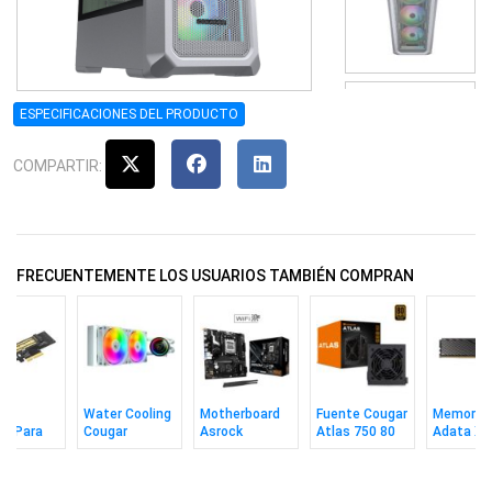
ESPECIFICACIONES DEL PRODUCTO
COMPARTIR:
FRECUENTEMENTE LOS USUARIOS TAMBIÉN COMPRAN
ta
Water Cooling
Motherboard
Fuente Cougar
Memoria
en Para
Cougar
Asrock
Atlas 750 80
Adata Xp
o SSD M.2
Poseidon Elite
B850m-x Wifi
Plus Bronce
Lancer Bl
e
240 Argb Wh
R2.0 Am5
Atx 3.1
16gb 600
Cl30 Bk