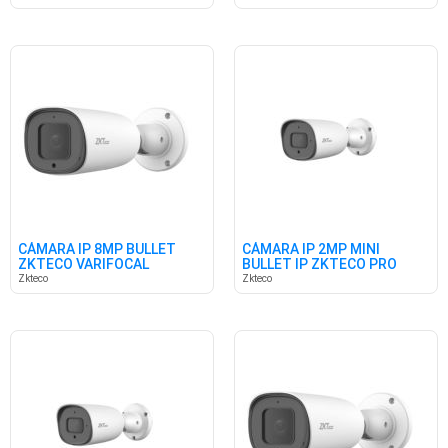
CÁMARA IP 8MP BULLET
CÁMARA IP 2MP MINI
ZKTECO VARIFOCAL
BULLET IP ZKTECO PRO
3.6/11MM
SMART
Zkteco
Zkteco