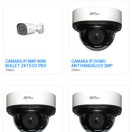
CÁMARA IP 8MP MINI
CÁMARA IP DOMO
BULLET ZKTECO PRO
ANTIVANDÁLICO 2MP
VARIFOCAL ZKTECO
Zkteco
Zkteco