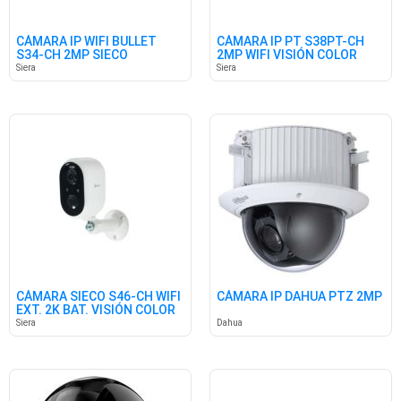
CÁMARA IP WIFI BULLET
CÁMARA IP PT S38PT-CH
S34-CH 2MP SIECO
2MP WIFI VISIÓN COLOR
SIECO
Siera
Siera
CÁMARA SIECO S46-CH WIFI
CÁMARA IP DAHUA PTZ 2MP
EXT. 2K BAT. VISIÓN COLOR
Siera
Dahua