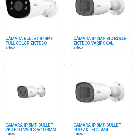
CÁMARA BULLET IP 4MP
CÁMARA IP 2MP BIG BULLET
FULL COLOR ZKTECO
ZKTECO VARIFOCAL
3.3/10MM
Zkteco
Zkteco
CÁMARA IP 5MP BULLET
CÁMARA IP 8MP BULLET
ZKTECO VARI 3,6/10,8MM
PRO ZKTECO VARI
3.2/10,5MM
Zkteco
Zkteco