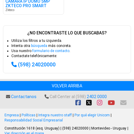
CÁMARA IP DOMO 5MP
ZKTECO PRO SMART
Zkteco
¿NO ENCONTRASTE LO QUE BUSCABAS?
Utiliza los filtros a tu izquierda.
Intenta otra
búsqueda
más concreta.
Usa nuestro
formulario de contacto
.
Contactate telefónicamente:
(598) 24020000
VOLVER ARRIBA
Contactanos
Call Center al (598)
2402 0000
Empresa
|
Políticas
|
Integra nuestro staff
|
Por qué elegir Unicom
|
Responsabilidad Social Empresarial
Constitución 1618 (esq. Uruguay) | (598) 24020000 | Montevideo - Uruguay |
Ver dirección en el mapa