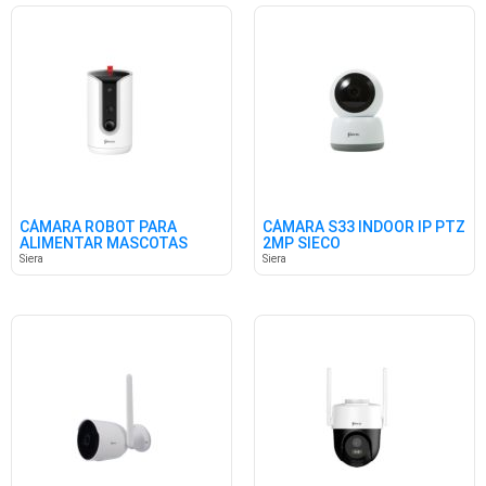
CÁMARA ROBOT PARA
CÁMARA S33 INDOOR IP PTZ
ALIMENTAR MASCOTAS
2MP SIECO
SIECO
Siera
Siera