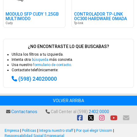
MODULO SFP CUDY 1.25GB
CONTROLADOR TP-LINK
MULTIMODO
OC300 HARDWARE OMADA
Cudy
Tp-link
¿NO ENCONTRASTE LO QUE BUSCABAS?
Utiliza los filtros a tu izquierda.
Intenta otra
búsqueda
más concreta.
Usa nuestro
formulario de contacto
.
Contactate telefónicamente:
(598) 24020000
VOLVER ARRIBA
Contactanos
Call Center al (598)
2402 0000
Empresa
|
Políticas
|
Integra nuestro staff
|
Por qué elegir Unicom
|
Responsabilidad Social Empresarial