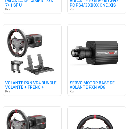
PALANCA DE CAMBIO PXN
VOLANTE PXN V900 GEN2
7+1 SF U
PC PS4/3 XBOX ONE, X|S
Pxn
Pxn
VOLANTE PXN VD4 BUNDLE
SERVO MOTOR BASE DE
VOLANTE + FRENO +
VOLANTE PXN VD6
MONTURA
Pxn
Pxn