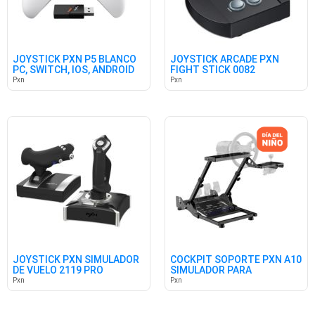
JOYSTICK PXN P5 BLANCO
JOYSTICK ARCADE PXN
PC, SWITCH, IOS, ANDROID
FIGHT STICK 0082
PC,PS4,PS3,XB
Pxn
Pxn
JOYSTICK PXN SIMULADOR
COCKPIT SOPORTE PXN A10
DE VUELO 2119 PRO
SIMULADOR PARA
VOLANTES
Pxn
Pxn