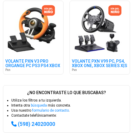
VOLANTE PXN V3 PRO
VOLANTE PXN V99 PC, PS4,
ORGANGE PC PS3 PS4 XBOX
XBOX ONE, XBOX SERIES X|S
SWITCH
Pxn
Pxn
¿NO ENCONTRASTE LO QUE BUSCABAS?
Utiliza los filtros a tu izquierda.
Intenta otra
búsqueda
más concreta.
Usa nuestro
formulario de contacto
.
Contactate telefónicamente:
(598) 24020000