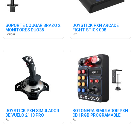
SOPORTE COUGAR BRAZO 2
JOYSTICK PXN ARCADE
MONITORES DUO35
FIGHT STICK 008
C/FALTANTES
Cougar
Pxn
JOYSTICK PXN SIMULADOR
BOTONERA SIMULADOR PXN
DE VUELO 2113 PRO
CB1 RGB PROGRAMABLE
Pxn
Pxn