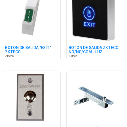
BOTON DE SALIDA "EXIT"
BOTON DE SALIDA ZKTECO
ZKTECO
NO/NC/COM - LUZ
AZUL/VERDE
Zkteco
Zkteco