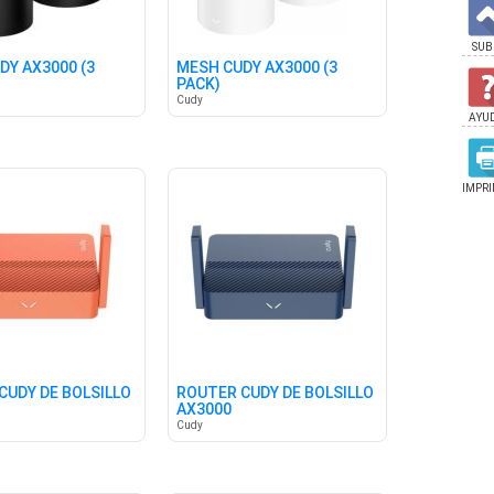
SUB
DY AX3000 (3
MESH CUDY AX3000 (3
PACK)
Cudy
AYU
IMPRI
CUDY DE BOLSILLO
ROUTER CUDY DE BOLSILLO
AX3000
Cudy