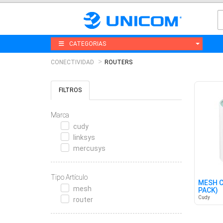
CATEGORIAS
CONECTIVIDAD
ROUTERS
FILTROS
Marca
cudy
linksys
mercusys
Tipo Artículo
MESH C
mesh
PACK)
Cudy
router