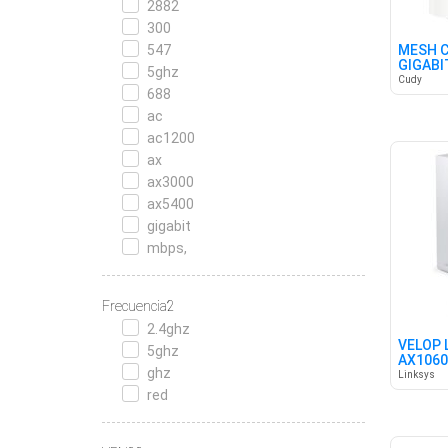
2882
300
547
MESH C
GIGABI
5ghz
Cudy
688
ac
ac1200
ax
ax3000
ax5400
gigabit
mbps,
Frecuencia2
2.4ghz
VELOP 
5ghz
AX10600
ghz
Linksys
red