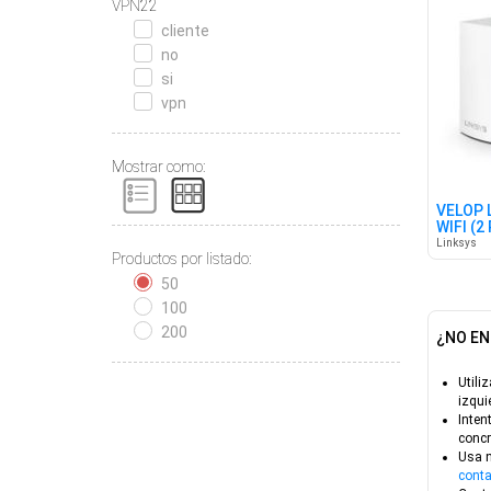
VPN22
cliente
no
si
vpn
Mostrar como:
VELOP 
WIFI (2
Linksys
Productos por listado:
50
100
200
¿NO EN
Utiliz
izqui
Inten
concr
Usa 
conta