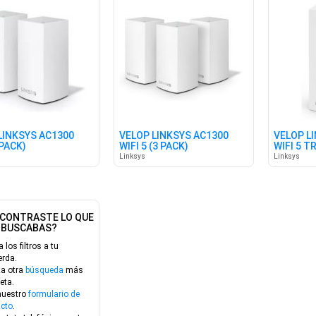
LINKSYS AC1300
VELOP LINKSYS AC1300
VELOP L
 PACK)
WIFI 5 (3 PACK)
WIFI 5 T
Linksys
Linksys
CONTRASTE LO QUE
BUSCABAS?
a los filtros a tu
erda.
ta otra
búsqueda
más
eta.
nuestro
formulario de
cto
.