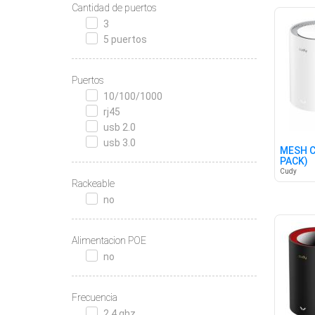
Cantidad de puertos
3
5 puertos
Puertos
10/100/1000
rj45
usb 2.0
usb 3.0
MESH C
PACK)
Cudy
Rackeable
no
Alimentacion POE
no
Frecuencia
2.4 ghz