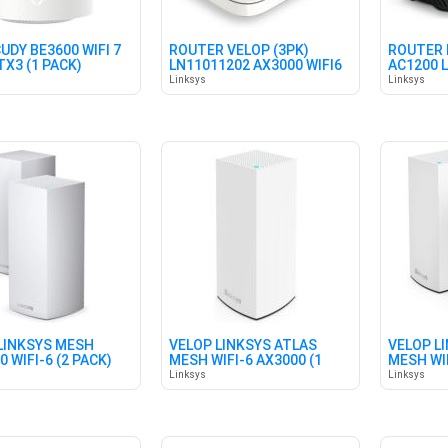
UDY BE3600 WIFI 7
ROUTER VELOP (3PK)
ROUTER 
TX3 (1 PACK)
LN11011202 AX3000 WIFI6
AC1200 L
LINKSYS
Linksys
Linksys
LINKSYS MESH
VELOP LINKSYS ATLAS
VELOP L
 WIFI-6 (2 PACK)
MESH WIFI-6 AX3000 (1
MESH WIF
PACK)
PACK)
Linksys
Linksys