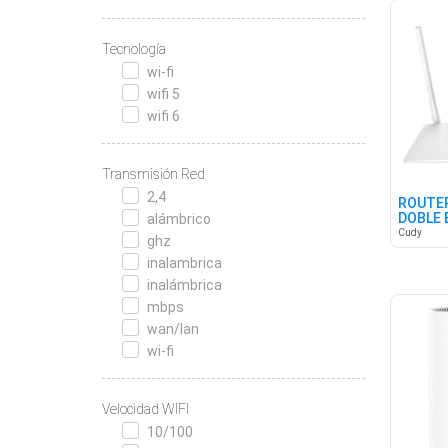
Tecnología
wi-fi
wifi 5
wifi 6
Transmisión Red
2,4
ROUTER
DOBLE 
alámbrico
Cudy
ghz
inalambrica
inalámbrica
mbps
wan/lan
wi-fi
Velocidad WIFI
10/100