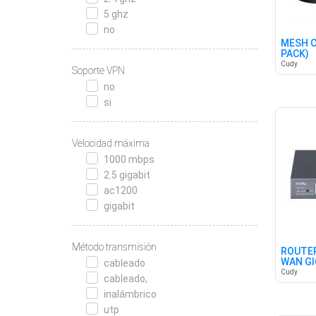
5 ghz
no
MESH C
PACK)
Cudy
Soporte VPN
no
si
Velocidad máxima
1000 mbps
2.5 gigabit
ac1200
gigabit
Método transmisión
ROUTER
WAN GI
cableado
Cudy
cableado,
inalámbrico
utp