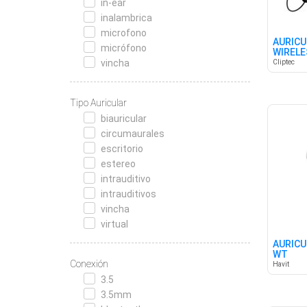
in-ear
inalambrica
microfono
AURICU
micrófono
WIRELE
GRAY
vincha
Cliptec
Tipo Auricular
biauricular
circumaurales
escritorio
estereo
intrauditivo
intrauditivos
vincha
virtual
AURICU
WT
Conexión
Havit
3.5
3.5mm