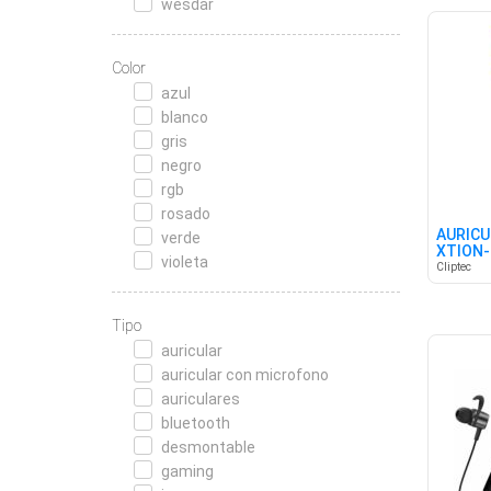
wesdar
Color
azul
blanco
gris
negro
rgb
rosado
AURICU
verde
XTION-
violeta
GN
Cliptec
Tipo
auricular
auricular con microfono
auriculares
bluetooth
desmontable
gaming