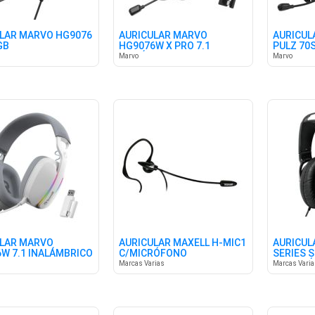
LAR MARVO HG9076
AURICULAR MARVO
AURICUL
GB
HG9076W X PRO 7.1
PULZ 70S
INALÁMBRICO RGB
Marvo
Marvo
LAR MARVO
AURICULAR MAXELL H-MIC1
AURICUL
W 7.1 INALÁMBRICO
C/MICRÓFONO
SERIES 
H
C/MICR
Marcas Varias
Marcas Vari