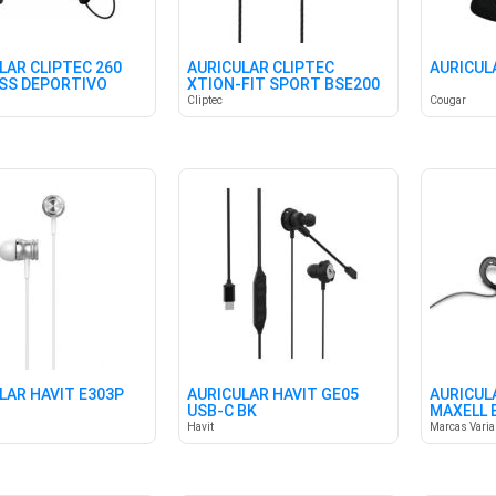
LAR CLIPTEC 260
AURICULAR CLIPTEC
AURICUL
SS DEPORTIVO
XTION-FIT SPORT BSE200
BLUE
Cliptec
Cougar
LAR HAVIT E303P
AURICULAR HAVIT GE05
AURICUL
USB-C BK
MAXELL 
NECKBA
Havit
Marcas Vari