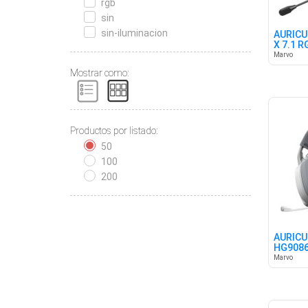
rgb
sin
sin-iluminacion
AURICU
X 7.1 R
Marvo
Mostrar como:
Productos por listado:
50
100
200
AURICU
HG9086
RGB W
Marvo