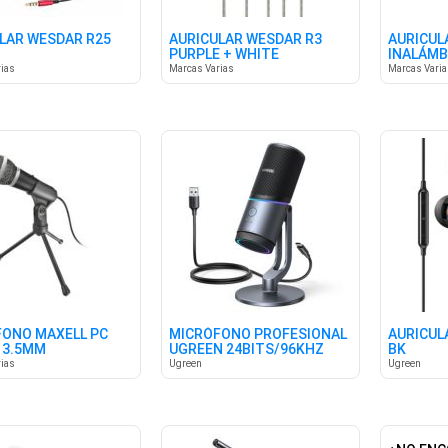
LAR WESDAR R25
AURICULAR WESDAR R3
AURICUL
PURPLE + WHITE
INALÁMB
ias
Marcas Varias
Marcas Vari
ONO MAXELL PC
MICRÓFONO PROFESIONAL
AURICUL
 3.5MM
UGREEN 24BITS/96KHZ
BK
ias
Ugreen
Ugreen