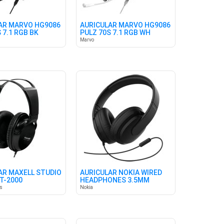
AR MARVO HG9086
AURICULAR MARVO HG9086
 7.1 RGB BK
PULZ 70S 7.1 RGB WH
Marvo
AR MAXELL STUDIO
AURICULAR NOKIA WIRED
ST-2000
HEADPHONES 3.5MM
ÓFONO
as
Nokia