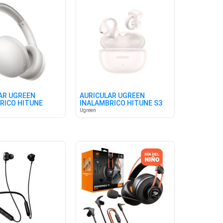
AR UGREEN
AURICULAR UGREEN
RICO HITUNE
INALAMBRICO HITUNE S3
T
WT
Ugreen