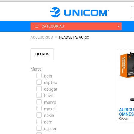
CATEGORIAS
ACCESORIOS
HEADSETS/AURIC
FILTROS
Marca
acer
cliptec
cougar
havit
marvo
maxell
AURICU
OMNES 
nokia
BOX
Cougar
oem
ugreen