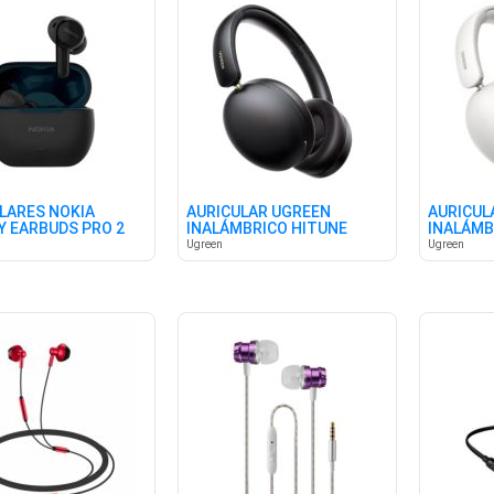
LARES NOKIA
AURICULAR UGREEN
AURICUL
Y EARBUDS PRO 2
INALÁMBRICO HITUNE
INALÁMB
MAX2 BK
MAX2 W
Ugreen
Ugreen