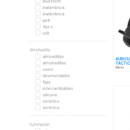
bluetooth
inalambrica
inalámbrica
jack
tipo c
usb
Almohadilla
almoadillas
AURICU
almohadillas
TACTIC
Marvo
cuero
desmontables
fijas
intercambiables
silicona
sintetico
sintético
Iluminación