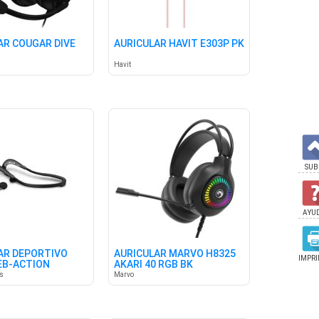
AR COUGAR DIVE
AURICULAR HAVIT E303P PK
Havit
SUB
AYU
AR DEPORTIVO
AURICULAR MARVO H8325
IMPRI
EB-ACTION
AKARI 40 RGB BK
ND
as
Marvo