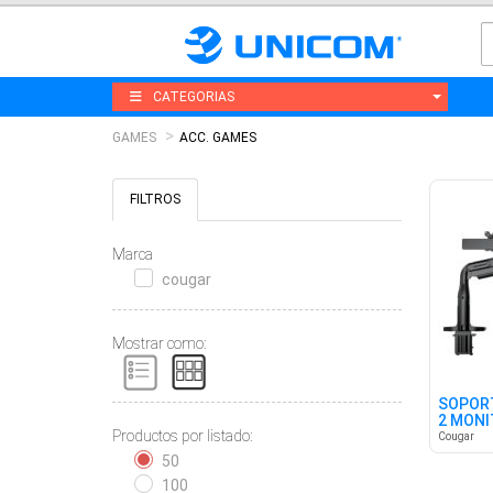
CATEGORIAS
GAMES
ACC. GAMES
FILTROS
Marca
cougar
Mostrar como:
SOPOR
2 MONI
Productos por listado:
C/FALT
Cougar
50
100