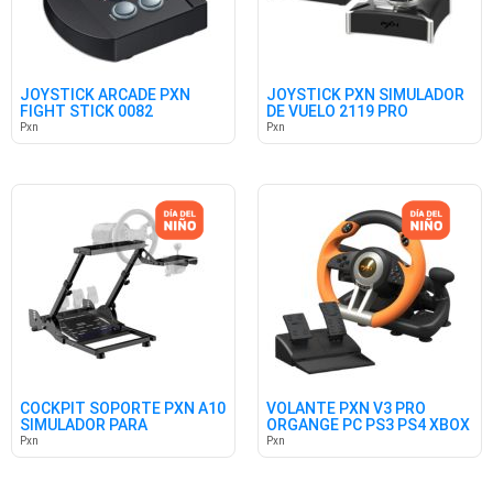
JOYSTICK ARCADE PXN
JOYSTICK PXN SIMULADOR
FIGHT STICK 0082
DE VUELO 2119 PRO
PC,PS4,PS3,XB
Pxn
Pxn
COCKPIT SOPORTE PXN A10
VOLANTE PXN V3 PRO
SIMULADOR PARA
ORGANGE PC PS3 PS4 XBOX
VOLANTES
SWITCH
Pxn
Pxn