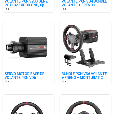
VOLANTE PXN V900 GEN2
VOLANTE PXN VD4 BUNDLE
PC PS4/3 XBOX ONE, X|S
VOLANTE + FRENO +
MONTURA
Pxn
Pxn
SERVO MOTOR BASE DE
BUNDLE PXN VD6 VOLANTE
VOLANTE PXN VD6
+ FRENO + MONTURA PC
Pxn
Pxn