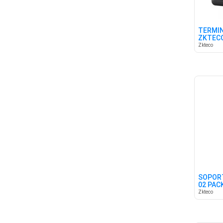
TERMIN
ZKTECO
MULTIB
Zkteco
SOPOR
02 PAC
Zkteco