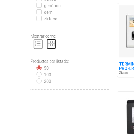
genérico
oem
zkteco
Mostrar como:
Productos por listado:
TERMIN
50
PRO-LR
RFID
Zkteco
100
200