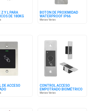
Z Y L PARA
BOTÓN DE PROXIMIDAD
COS DE 180KG
WATERPROOF IP66
as
Marcas Varias
 DE ACCESO
CONTROL ACCESO
ADO
EMPOTRADO BIOMÉTRICO
WATERPROOF
as
Marcas Varias