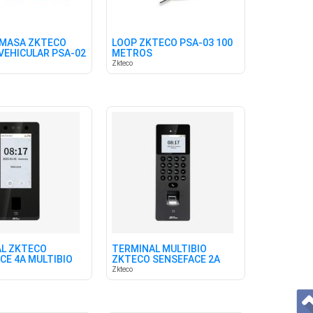
 MASA ZKTECO
LOOP ZKTECO PSA-03 100
VEHICULAR PSA-02
METROS
Zkteco
L ZKTECO
TERMINAL MULTIBIO
CE 4A MULTIBIO
ZKTECO SENSEFACE 2A
P
VIDEO SIP
Zkteco