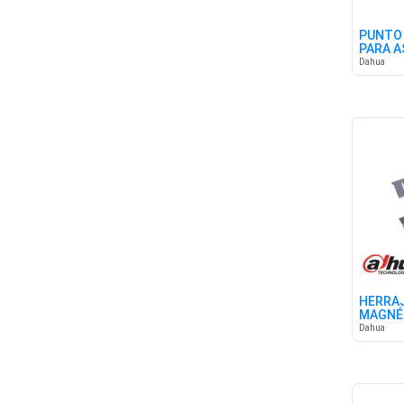
PUNTO 
PARA 
Dahua
HERRAJ
MAGNÉT
DAHUA
Dahua