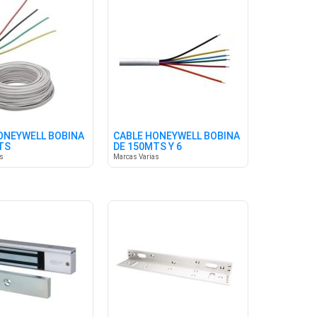
ONEYWELL BOBINA
CABLE HONEYWELL BOBINA
TS
DE 150MTS Y 6
CONDUCTORES
as
Marcas Varias