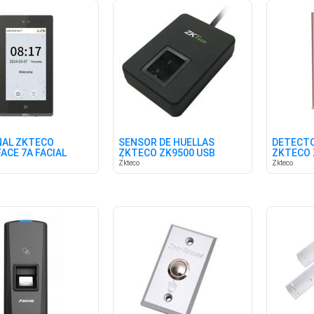
NAL ZKTECO
SENSOR DE HUELLAS
DETECTO
ACE 7A FACIAL
ZKTECO ZK9500 USB
ZKTECO 
 IP65
ÓPTICO
ZONAS
Zkteco
Zkteco