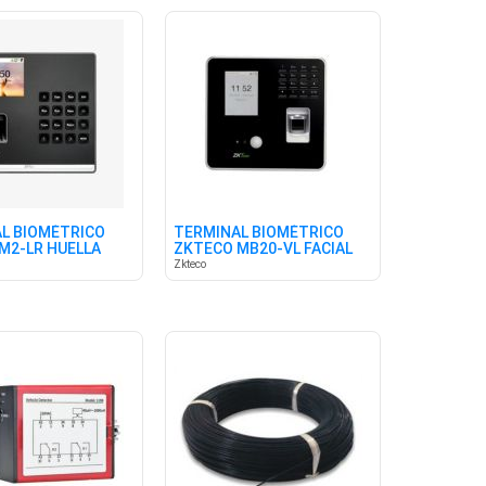
L BIOMÉTRICO
TERMINAL BIOMÉTRICO
M2-LR HUELLA
ZKTECO MB20-VL FACIAL
BAT
WIFI
Zkteco