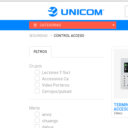
CATEGORIAS
SEGURIDAD
CONTROL ACCESO
FILTROS
Grupos
Lectores Y Sist
Accesorios Ca
Video Porteros
Cerrojos/pulsad
TERMIN
Marca
ACCESO
W/BAT,
Zkteco
anviz
chuango
dahua