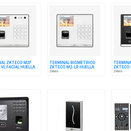
AL ZKTECO M2F
TERMINAL BIOMÉTRICO
TERMINA
 VL FACIAL HUELLA
ZKTECO M2-LR HUELLA
ZKTECO 
TARJETA ID
TARJ C/
Zkteco
Zkteco