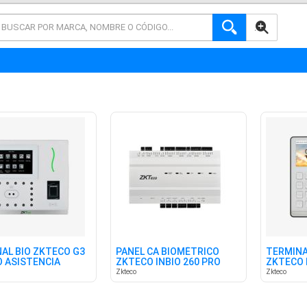
AVANZADA
AL BIO ZKTECO G3
PANEL CA BIOMÉTRICO
TERMINA
 ASISTENCIA
ZKTECO INBIO 260 PRO
ZKTECO 
POE
PLUS 2P
WIFI
Zkteco
Zkteco