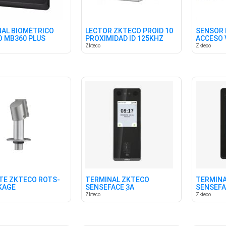
AL BIOMÉTRICO
LECTOR ZKTECO PROID 10
SENSOR
 MB360 PLUS
PROXIMIDAD ID 125KHZ
ACCESO 
IO
RS485
Zkteco
Zkteco
TE ZKTECO ROTS-
TERMINAL ZKTECO
TERMINA
KAGE
SENSEFACE 3A
SENSEFA
MULTIBIOMÉTRICO IP65
VIDEO SI
Zkteco
Zkteco