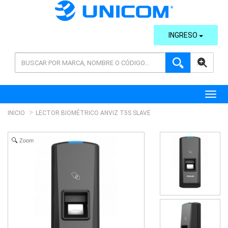
INGRESO
AVANZADA
Toggl
INICIO
LECTOR BIOMÉTRICO ANVIZ T5S SLAVE
Zoom