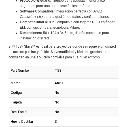
Protocolo Wiegand:
Tiempo de respuesta inferior a 0.5
segundos para una autenticación instantánea.
Software Compatible:
Integración perfecta con
Anviz
Crosschex Lite
para la gestión de datos y configuraciones.
Compatibilidad RFID:
Compatible con tarjetas RFID estándar
EM, con opción para tecnología Mifare.
Dimensiones:
50 x 124 x 34.5 mm, diseño compacto para
instalación discreta.
El **T5S - Slave** es ideal para proyectos donde se requiere un control
de acceso preciso y rápido. Su versatilidad y fácil integración lo
convierten en una solución confiable para cualquier entorno.
Part Number
T5S
Marca
Anviz
Codigo
No
Tarjeta
No
Rec. Facial
No
Huella Dactilar
Si