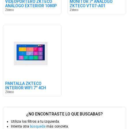
VIDEOPORTERO ZKTECO
MONITOR 7" ANÁLOGO
ANÁLOGO EXTERIOR 1080P
ZKTECO VT07-A01
4CH
Zkteco
Zkteco
PANTALLA ZKTECO
INTERIOR WIFI 7'' 4CH
Zkteco
¿NO ENCONTRASTE LO QUE BUSCABAS?
Utiliza los filtros a tu izquierda.
Intenta otra
búsqueda
más concreta.