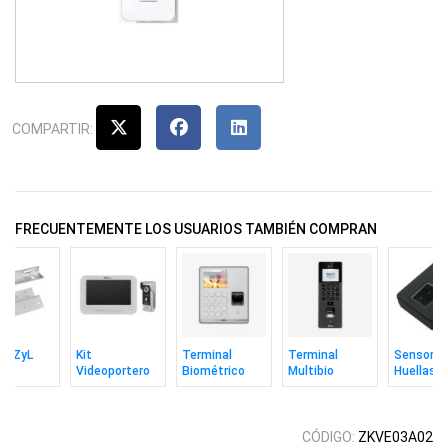
COMPARTIR:
FRECUENTEMENTE LOS USUARIOS TAMBIÉN COMPRAN
je ZyL
Kit
Terminal
Terminal
Sensor D
Videoportero
Biométrico
Multibio
Huellas
ético
Zkteco
Zkteco M1
Zkteco
Zkteco
g Zkteco
Análogo Con
Huella Rfid
Senseface 2a
Zk9500 U
Pantalla 7''
Wifi
Video Sip
Óptico
CÓDIGO:
ZKVE03A02