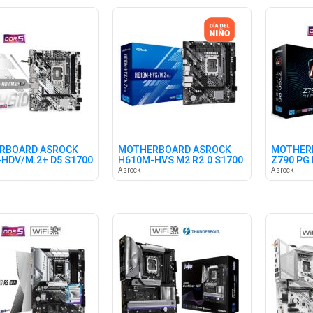
RBOARD ASROCK
MOTHERBOARD ASROCK
MOTHER
HDV/M.2+ D5 S1700
H610M-HVS M2 R2.0 S1700
Z790 PG 
S1700
Asrock
Asrock