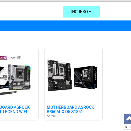
INGRESO
BOARD ASROCK
MOTHERBOARD ASROCK
T LEGEND WIFI
B860M-X D5 S1851
700
Asrock
SUB