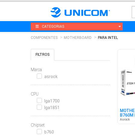
CATEGORIAS
COMPONENTES
MOTHERBOARD
PARA INTEL
FILTROS
Marca
asrock
CPU
lga1700
lga1851
MOTHE
B760M 
Asrock
Chipset
b760