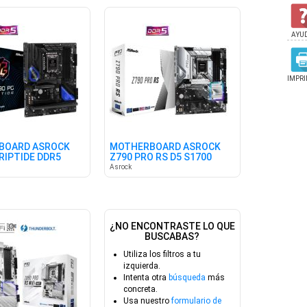
AYU
IMPRI
BOARD ASROCK
MOTHERBOARD ASROCK
RIPTIDE DDR5
Z790 PRO RS D5 S1700
Asrock
¿NO ENCONTRASTE LO QUE
BUSCABAS?
Utiliza los filtros a tu
izquierda.
Intenta otra
búsqueda
más
concreta.
Usa nuestro
formulario de