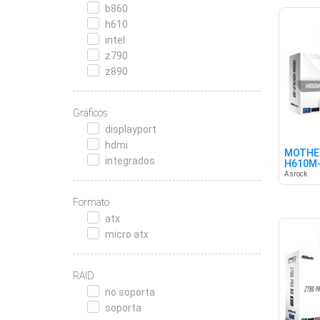
b860
h610
intel
z790
z890
Gráficos
displayport
hdmi
MOTHE
integrados
H610M-
Asrock
Formato
atx
micro atx
RAID
no soporta
soporta