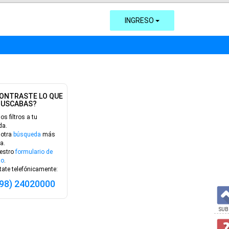
INGRESO
ONTRASTE LO QUE
BUSCABAS?
los filtros a tu
da.
 otra
búsqueda
más
a.
estro
formulario de
to
.
ate telefónicamente:
598) 24020000
SUB