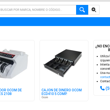
AVANZADA
¿NO ENC
Utiliza 
izquier
Intenta
concret
Usa nu
contac
Contact
(
DOR OCOM DE
CAJON DE DINERO OCOM
ES 2108
ECD410 5 COMP.
AJUSTABLES
Ocom