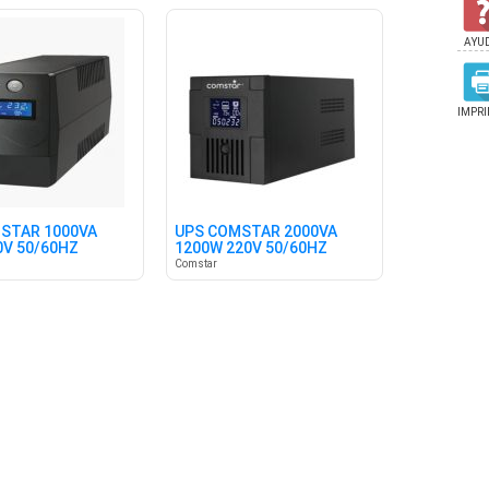
AYU
IMPRI
STAR 1000VA
UPS COMSTAR 2000VA
0V 50/60HZ
1200W 220V 50/60HZ
Comstar