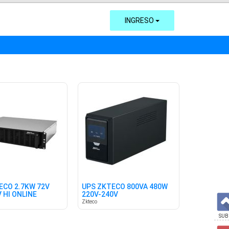
INGRESO
ECO 2.7KW 72V
UPS ZKTECO 800VA 480W
 HI ONLINE
220V-240V
Zkteco
SUB