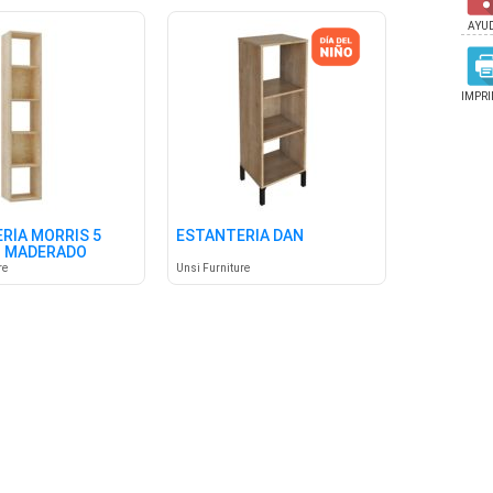
AYU
IMPRI
RÍA MORRIS 5
ESTANTERIA DAN
- MADERADO
re
Unsi Furniture