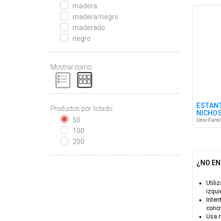
madera
madera/negro
maderado
negro
Mostrar como:
ESTANT
Productos por listado:
NICHOS
50
Unsi Furni
100
200
¿NO EN
Utiliz
izqui
Inten
concr
Usa 