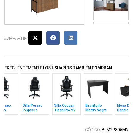
COMPARTIR:
FRECUENTEMENTE LOS USUARIOS TAMBIÉN COMPRAN
 Perseo
Silla Perseo
Silla Cougar
Escritorio
Mesa De
sus
Pegasus
Titan Pro V2
Morris Negro
Centro Ax
 / Dorado
Negro /
Negro
Plateado
CÓDIGO:
BLM2P805MN