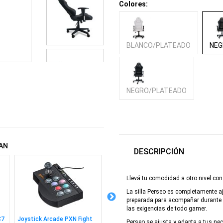
Colores:
BLANCO/PLATEADO
NEG
NEGRO/PLATEADO
AN
DESCRIPCIÓN
Llevá tu comodidad a otro nivel co
La silla Perseo es completamente aj
preparada para acompañar durante 
las exigencias de todo gamer.
C7
Joystick Arcade PXN Fight
Monitor Acer 27" V277E FHD
Notebo
Perseo se ajusta y adapta a tus nec