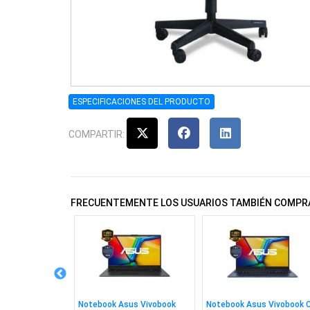
ESPECIFICACIONES DEL PRODUCTO
COMPARTIR:
FRECUENTEMENTE LOS USUARIOS TAMBIÉN COMPR
V99 Pc, Ps4,
Notebook Asus Vivobook
Notebook Asus Vivobook 