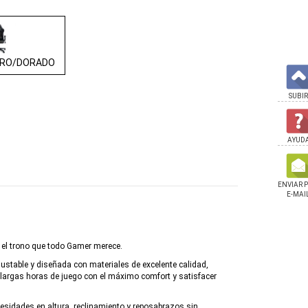
RO/DORADO
SUBIR
AYUD
ENVIAR 
E-MAI
n el trono que todo Gamer merece.
ustable y diseñada con materiales de excelente calidad,
largas horas de juego con el máximo comfort y satisfacer
ok Asus Tuf C5 210h
Silla Cougar Armor Elite
Silla Cougar Armor El
esidades en altura, reclinamiento y reposabrazos sin