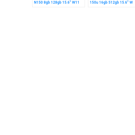
ox Series X|S
N150 8gb 128gb 15.6" W11
150u 16gb 512gb 15.6" W