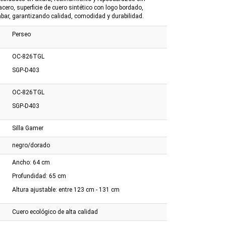
2gb 16" W 3050 6gb
Royal
Orange
acero, superficie de cuero sintético con logo bordado,
ar, garantizando calidad, comodidad y durabilidad.
Perseo
OC-826TGL
SGP-D403
OC-826TGL
SGP-D403
Silla Gamer
negro/dorado
Ancho: 64 cm
Profundidad: 65 cm
Altura ajustable: entre 123 cm - 131 cm
Cuero ecológico de alta calidad