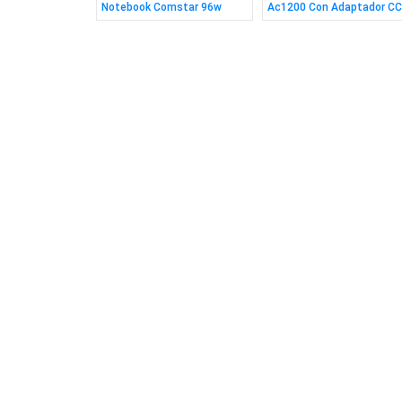
46
Notebook Comstar 96w
Ac1200 Con Adaptador CC