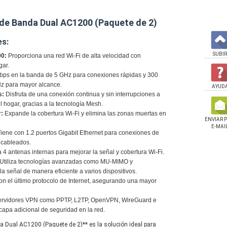
 de Banda Dual AC1200 (Paquete de 2)
es:
SUBIR
00:
Proporciona una red Wi-Fi de alta velocidad con
gar.
ps en la banda de 5 GHz para conexiones rápidas y 300
z para mayor alcance.
AYUD
s:
Disfruta de una conexión continua y sin interrupciones a
 hogar, gracias a la tecnología Mesh.
r:
Expande la cobertura Wi-Fi y elimina las zonas muertas en
ENVIAR 
E-MAI
iene con 1.2 puertos Gigabit Ethernet para conexiones de
s cableados.
 4 antenas internas para mejorar la señal y cobertura Wi-Fi.
Utiliza tecnologías avanzadas como MU-MIMO y
la señal de manera eficiente a varios dispositivos.
n el último protocolo de Internet, asegurando una mayor
ervidores VPN como PPTP, L2TP, OpenVPN, WireGuard e
apa adicional de seguridad en la red.
Cudy Gigabit 8
Switch Cudy 8 Puertos
Range Extender Cudy
a Dual AC1200 (Paquete de 2)** es la solución ideal para