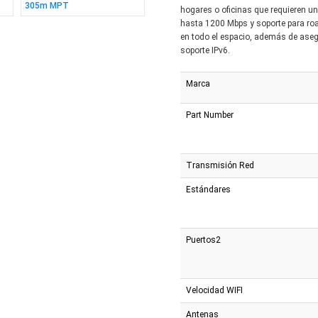
305m MPT
10/100mbps
Puerto
hogares o oficinas que requieren un
hasta 1200 Mbps y soporte para roa
en todo el espacio, además de asegu
soporte IPv6.
Marca
Part Number
Transmisión Red
Estándares
Puertos2
Velocidad WIFI
Antenas