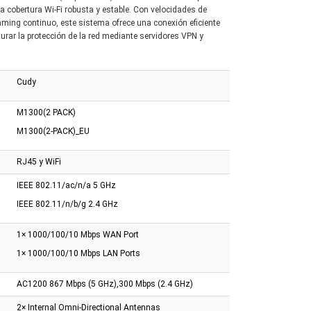
s Poe+ y 2 SFP
Gigabit
Ax1800
a cobertura Wi-Fi robusta y estable. Con velocidades de
ming continuo, este sistema ofrece una conexión eficiente
rar la protección de la red mediante servidores VPN y
Cudy
M1300(2 PACK)
M1300(2-PACK)_EU
RJ45 y WiFi
IEEE 802.11/ac/n/a 5 GHz
IEEE 802.11/n/b/g 2.4 GHz
1× 1000/100/10 Mbps WAN Port
1× 1000/100/10 Mbps LAN Ports
AC1200 867 Mbps (5 GHz),300 Mbps (2.4 GHz)
2× Internal Omni-Directional Antennas