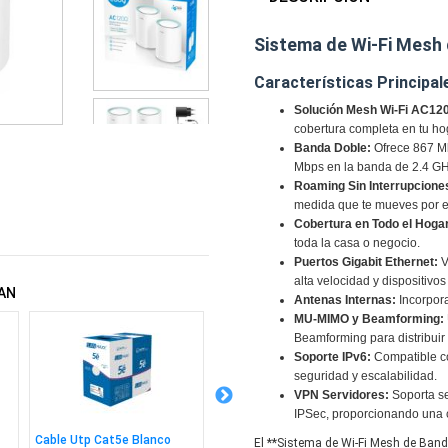
Sistema de Wi-Fi Mesh
Características Principal
Solución Mesh Wi-Fi AC12
cobertura completa en tu ho
Banda Doble:
Ofrece 867 Mb
Mbps en la banda de 2.4 GH
Roaming Sin Interrupcione
medida que te mueves por el
Cobertura en Todo el Hoga
toda la casa o negocio.
Puertos Gigabit Ethernet:
V
alta velocidad y dispositivo
AN
Antenas Internas:
Incorpora
MU-MIMO y Beamforming:
Beamforming para distribuir 
Soporte IPv6:
Compatible co
seguridad y escalabilidad.
VPN Servidores:
Soporta s
IPSec, proporcionando una c
Cable Utp Cat5e Blanco
Switch Cudy 5 Puertos
Switch 
El **Sistema de Wi-Fi Mesh de Band