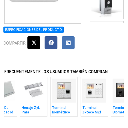
ESPECIFICACIONES DEL PRODUCTO
COMPARTIR:
FRECUENTEMENTE LOS USUARIOS TAMBIÉN COMPRAN
ta De
Herraje ZyL
Terminal
Terminal
Terminal
midad Id
Para
Biométrico
Zkteco M2f
Biométri
hz Gruesa
Magnético
Zkteco M1
Pro-lr Vl Facial
Zkteco M
co
280kg Zkteco
Huella Rfid
Huella Rfid
Huella Ta
Wifi
C/bat