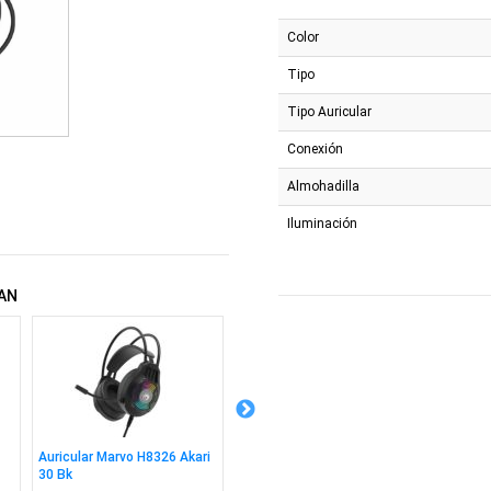
Color
Tipo
Tipo Auricular
Conexión
Almohadilla
Iluminación
AN
Auricular Marvo H8326 Akari
Combo Marvo Kc411w
Cable 
30 Bk
Teclado + Mouse Sp
2m Bk