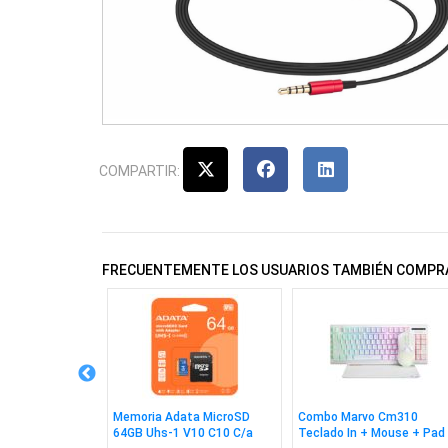
COMPARTIR:
FRECUENTEMENTE LOS USUARIOS TAMBIÉN COMPR
 Wesdar W1080
Memoria Adata MicroSD
Combo Marvo Cm310
64GB Uhs-1 V10 C10 C/a
Teclado In + Mouse + Pad