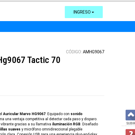
INGRESO
CÓDIGO:
AMHG9067
Hg9067 Tactic 70
el
Auricular Marvo HG9067
. Equipado con
sonido
iona una ventaja competitiva al detectar cada paso y disparo.
SUBIR
 vibrante gracias a su llamativa
iluminación RGB
. Diseñado
illas suaves
y micrófono omnidireccional plegable
ón clara. Conexión USB para una experiencia plug-and-play