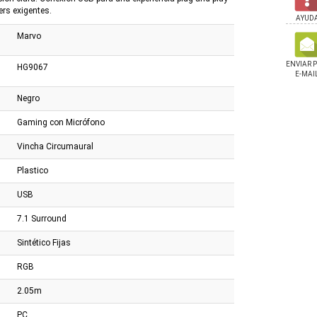
ers exigentes.
AYUD
Marvo
ENVIAR 
HG9067
E-MAI
Negro
Gaming con Micrófono
Vincha Circumaural
Plastico
USB
7.1 Surround
Sintético Fijas
RGB
2.05m
Marvo Kc411w
Auricular Marvo Hg9086w 7.1
Adaptador Ugreen RJ
PC