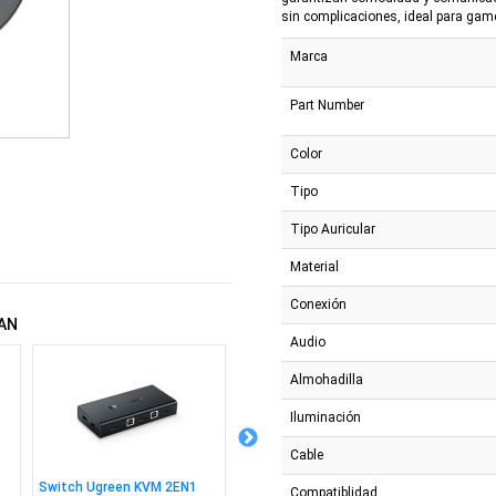
sin complicaciones, ideal para gam
Marca
Part Number
Color
Tipo
Tipo Auricular
Material
Conexión
AN
Audio
Almohadilla
Iluminación
Cable
Switch Ugreen KVM 2EN1
Combo Marvo Cm310
Combo 
Compatiblidad