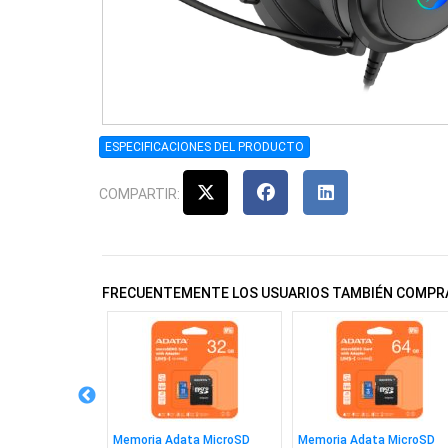
ESPECIFICACIONES DEL PRODUCTO
COMPARTIR:
FRECUENTEMENTE LOS USUARIOS TAMBIÉN COMPR
 Wesdar W1080
Memoria Adata MicroSD
Memoria Adata MicroSD