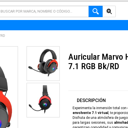
AVANZADA
/RD
Auricular Marvo 
7.1 RGB Bk/RD
DESCRIPCIÓN
Experimenta la inmersión total con 
envolvente 7.1 virtual
, te proporc
Disfruta de una atmósfera de juego
para largas sesiones, sus
almohad
garantizan comodidad y comunicaci