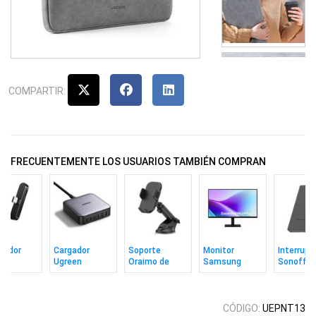
COMPARTIR:
FRECUENTEMENTE LOS USUARIOS TAMBIÉN COMPRAN
tador
Cargador
Soporte
Monitor
Interrupt
en
Ugreen
Oraimo de
Samsung
Sonoff M
TCH/PS
P/Escritorio
Celular P/Auto
Essential S3
Gang Mat
.0 a USB-
200w 2USB +
Bk
22" Ips Fhd
Gris
4USB-C
120hz
CÓDIGO:
UEPNT13