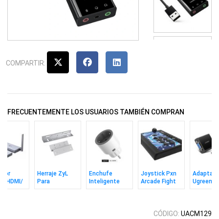
COMPARTIR:
FRECUENTEMENTE LOS USUARIOS TAMBIÉN COMPRAN
nsor
Herraje ZyL
Enchufe
Joystick Pxn
Adaptado
en HDMI/
Para
Inteligente
Arcade Fight
Ugreen H
1080p a
Magnético
Sonoff
Stick 008
VGA + 3
 50m
280kg Zkteco
S60tpf Wi-fi
Full HD B
Eu Shuko
CÓDIGO:
UACM129