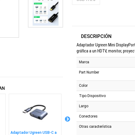
DESCRIPCIÓN
Adaptador Ugreen Mini DisplayPort
gráfica a un HDTV, monitor, proyect
Marca
Part Number
Color
AN
Tipo Dispositivo
Largo
Conectores
Otras característica
Adaptador Ugreen USB-C a
Adaptador Ugreen USB a
Cargado