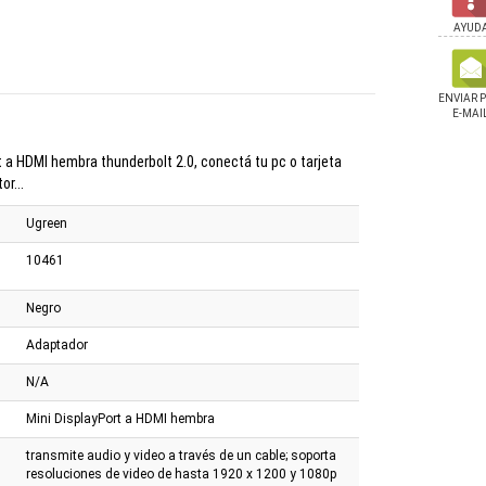
AYUD
ENVIAR 
E-MAI
 a HDMI hembra thunderbolt 2.0, conectá tu pc o tarjeta
or...
Ugreen
10461
Negro
Adaptador
N/A
Mini DisplayPort a HDMI hembra
transmite audio y video a través de un cable; soporta
resoluciones de video de hasta 1920 x 1200 y 1080p
r Havit Para Auto 3
Soporte Ugreen Brazo
Cable Ugreen USB a 