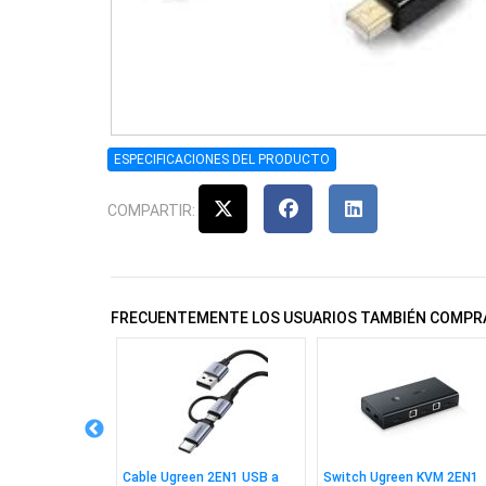
ESPECIFICACIONES DEL PRODUCTO
COMPARTIR:
FRECUENTEMENTE LOS USUARIOS TAMBIÉN COMPR
Ugreen BT
Cable Ugreen 2EN1 USB a
Switch Ugreen KVM 2EN1