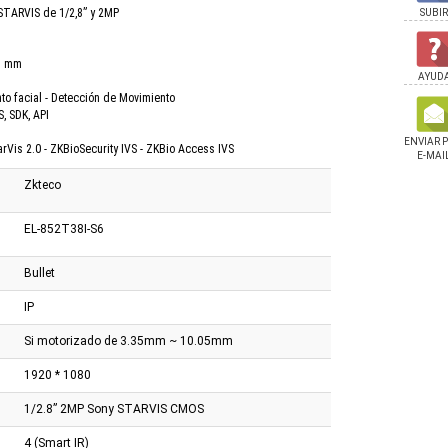
TARVIS de 1/2,8” y 2MP
SUBIR
05 mm
AYUD
to facial - Detección de Movimiento
S, SDK, API
ENVIAR 
rVis 2.0 - ZKBioSecurity IVS - ZKBio Access IVS
E-MAI
Zkteco
EL-852T38I-S6
Bullet
IP
Si motorizado de 3.35mm ~ 10.05mm
1920 * 1080
1/2.8” 2MP Sony STARVIS CMOS
4 (Smart IR)