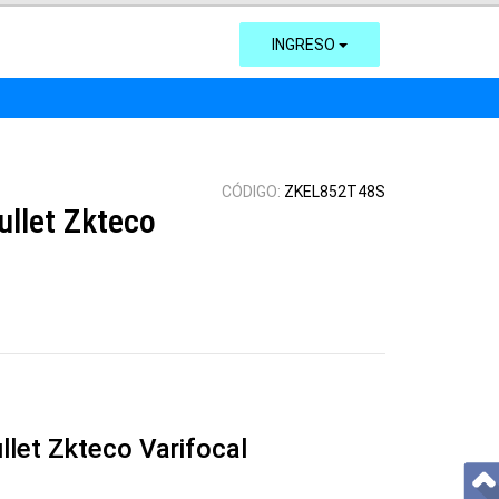
INGRESO
CÓDIGO:
ZKEL852T48S
llet Zkteco
let Zkteco Varifocal