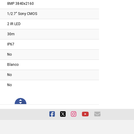
8MP 3840x2160
1/2.7" Sony CMOS
2 IR LED
30m
IP67
No
Blanco
No
No