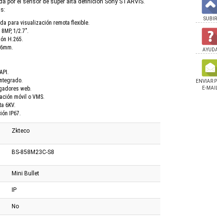
da por el sensor de súper alta definición Sony STARVIS.
as:
SUBIR
a para visualización remota flexible.
8MP, 1/2.7".
ión H.265.
3.6mm.
AYUD
API.
integrado.
ENVIAR 
egadores web.
E-MAI
ación móvil o VMS.
ta 6KV.
ión IP67.
Zkteco
BS-858M23C-S8
Mini Bullet
IP
No