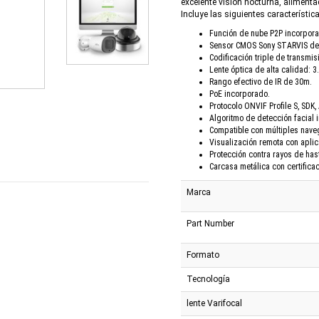
excelente visión nocturna, alimenta
Incluye las siguientes característic
Función de nube P2P incorporad
Sensor CMOS Sony STARVIS de 
Codificación triple de transmis
Lente óptica de alta calidad: 
Rango efectivo de IR de 30m.
PoE incorporado.
Protocolo ONVIF Profile S, SDK, 
Algoritmo de detección facial 
Compatible con múltiples nav
Visualización remota con aplic
Protección contra rayos de has
Carcasa metálica con certificac
Marca
Part Number
Formato
Tecnología
lente Varifocal