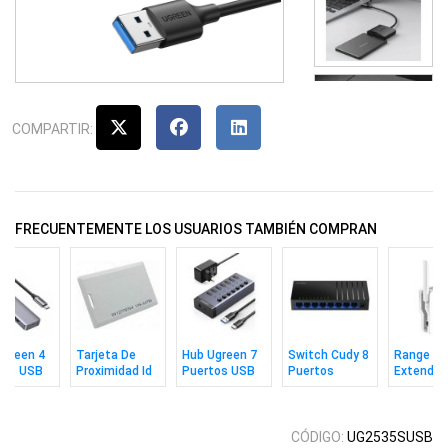
COMPARTIR:
FRECUENTEMENTE LOS USUARIOS TAMBIÉN COMPRAN
Ugreen 4
Tarjeta De
Hub Ugreen 7
Switch Cudy 8
Range
tos USB
Proximidad Id
Puertos USB
Puertos
Extender
125khz Gruesa
3.0 24w
Gigabit
Ax1800
Zkteco
CÓDIGO:
UG2535SUSB