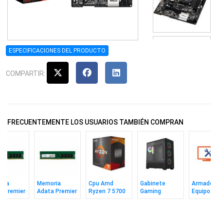
ESPECIFICACIONES DEL PRODUCTO
COMPARTIR:
FRECUENTEMENTE LOS USUARIOS TAMBIÉN COMPRAN
ria
Memoria
Cpu Amd
Gabinete
Armado 
a Premier
Adata Premier
Ryzen 7 5700
Gaming
Equipo
 16gb
Ddr4 8gb 3200
Am4
Perseo 365
 CL22
CL22
3+1 Fanes
ARGB