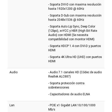
- Soporta DVI-D con maxima resolución
hasta 1920x1200 @ 60Hz
- Soporta D-Sub con maxima resolución
hasta 2048x1536 @ 60Hz
- Soporta Auto Lip Sync, Deep Color
(12bpc), xvYCC y HBR (High Bit Rate
Audio) con HDMI (Se necesita
compatibilidad con monitor HDMI)
- Soporta HDCP 1.4 con DVI-D y puertos
HDMI
- Soporta 4K Ultra HD (UHD) con puertos
HDMI
Audio
- Audio 7.1 canales HD (Códec de audio
Realtek ALC887)
- Soporta protección contra
sobretensiones
- Capacitadores de audio ELNA
Lan
- PCIE x1 Gigabit LAN 10/100/1000
Mb/s