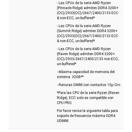
- Las CPUs de la serie AMD Ryzen
(Pinnacle Ridge) admiten DDR4 3200+
(OC)/2933(OC)/2667/2400/2133 ECC
& non-ECC, un-buffered*
- Las CPUs de la serie AMD Ryzen
(Summit Ridge) admiten DDR4 3200+
(OC)/2933(OC)/2667/2400/2133 ECC
& non-ECC, un-buffered*
- Las CPUs de la serie AMD Ryzen
(Raven Ridge) admiten DDR4 3200+
(OC)/2933/2667/2400/2133 non-ECC,
un-buffered*
- Máxima capacidad de memoria del
sistema: 32GB**
- Ranuras DIMM con contactos 15µ Oro
*Para las CPU de la serie Ryzen (Raven
Ridge), ECC solo es compatible con
CPU PRO.
Por favor revise la siguiente tabla para
soporte de frecuencia máxima DDR4
UDIMM.