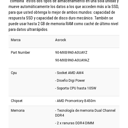
"combina" estos dos tipos de almacenamiento en una sola unidad y
mueve automáticamente los datos a los que acceden más a la SSD,
para que usted obtenga lo mejor de ambos mundos: capacidad de
respuesta SSD y capacidad de disco duro mecánico. También se
puede usar hasta 2 GB de memoria RAM como caché de último nivel
para datos ultrarrápidos.
Marca
Asrock
Part Number
90-MXB9N0-A0UAYZ
90-MXB9N0-A0UAYAZ
Cpu
- Socket AMD AM4
- Diseño Digi Power
- Soporta CPU hasta 105W
Chipset
- AMD Promontory B450m
Memoria
- Tecnología de memoria Dual Channel
DDR4
- 2 x ranuras DDR4 DIMM