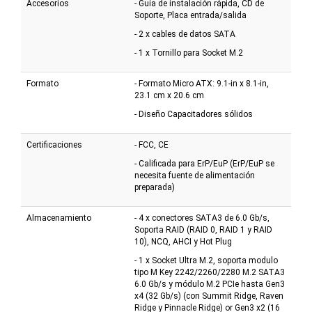
Accesorios
- Guía de instalación rápida, CD de
Soporte, Placa entrada/salida
- 2 x cables de datos SATA
- 1 x Tornillo para Socket M.2
Formato
- Formato Micro ATX: 9.1-in x 8.1-in,
23.1 cm x 20.6 cm
- Diseño Capacitadores sólidos
Certificaciones
- FCC, CE
- Calificada para ErP/EuP (ErP/EuP se
necesita fuente de alimentación
preparada)
Almacenamiento
- 4 x conectores SATA3 de 6.0 Gb/s,
Soporta RAID (RAID 0, RAID 1 y RAID
10), NCQ, AHCI y Hot Plug
- 1 x Socket Ultra M.2, soporta modulo
tipo M Key 2242/2260/2280 M.2 SATA3
6.0 Gb/s y módulo M.2 PCIe hasta Gen3
x4 (32 Gb/s) (con Summit Ridge, Raven
Ridge y Pinnacle Ridge) or Gen3 x2 (16