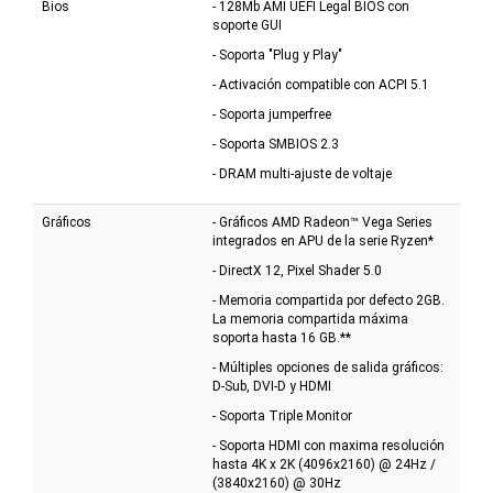
Bios
- 128Mb AMI UEFI Legal BIOS con
soporte GUI
- Soporta "Plug y Play"
- Activación compatible con ACPI 5.1
- Soporta jumperfree
- Soporta SMBIOS 2.3
- DRAM multi-ajuste de voltaje
Gráficos
- Gráficos AMD Radeon™ Vega Series
integrados en APU de la serie Ryzen*
- DirectX 12, Pixel Shader 5.0
- Memoria compartida por defecto 2GB.
La memoria compartida máxima
soporta hasta 16 GB.**
- Múltiples opciones de salida gráficos:
D-Sub, DVI-D y HDMI
- Soporta Triple Monitor
- Soporta HDMI con maxima resolución
hasta 4K x 2K (4096x2160) @ 24Hz /
(3840x2160) @ 30Hz