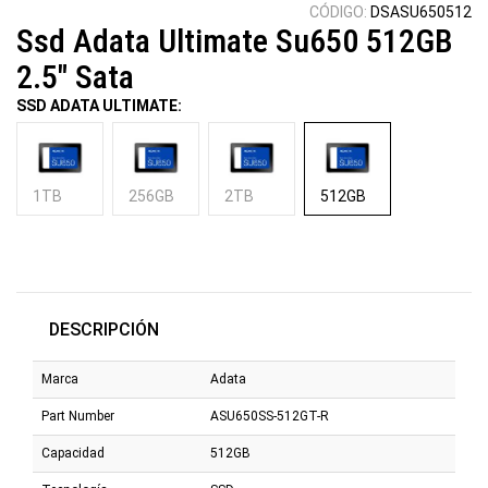
CÓDIGO:
DSASU650512
Ssd Adata Ultimate Su650 512GB
2.5" Sata
SSD ADATA ULTIMATE:
1TB
256GB
2TB
512GB
DESCRIPCIÓN
Marca
Adata
Part Number
ASU650SS-512GT-R
Capacidad
512GB