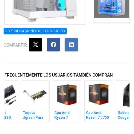
ESPECIFICACIONES DEL PRODUCTO
COMPARTIR:
FRECUENTEMENTE LOS USUARIOS TAMBIÉN COMPRAN
nete
Tarjeta
Cpu Amd
Cpu Amd
Gabinete
en SSD
Ugreen Para
Ryzen 7
Ryzen 7 5700
Cougar A
USB 3.2
Disco SSD M.2
5800xt Am4
Am4
2 Mesh B
e
Nvme
Box S/fan