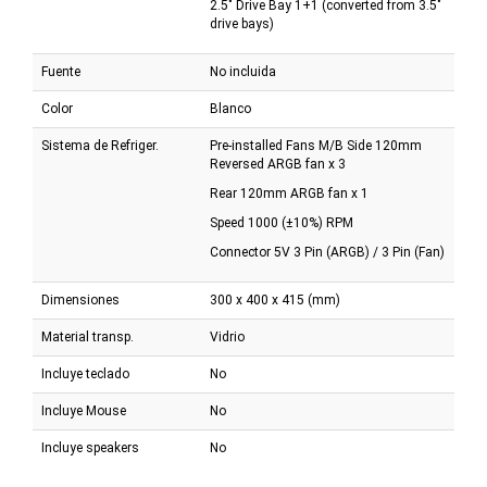
2.5" Drive Bay 1+1 (converted from 3.5"
drive bays)
Fuente
No incluida
Color
Blanco
Sistema de Refriger.
Pre-installed Fans M/B Side 120mm
Reversed ARGB fan x 3
Rear 120mm ARGB fan x 1
Speed 1000 (±10%) RPM
Connector 5V 3 Pin (ARGB) / 3 Pin (Fan)
Dimensiones
300 x 400 x 415 (mm)
Material transp.
Vidrio
Incluye teclado
No
Incluye Mouse
No
Incluye speakers
No