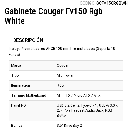
CÓDIGO:
GCFV150RGBWH
Gabinete Cougar Fv150 Rgb
White
DESCRIPCIÓN
Incluye 4 ventiladores ARGB 120 mm Pre-instalados (Soporta 10
Fanes)
Marca
Cougar
Tipo
Mid Tower
Iluminación
RGB
Tamaño Motherboard
Mini ITX / Micro ATX / ATX
Panel I/O
USB 3.2 Gen 2 Type-C x 1, USB-A 3.0 x
2, 4 Pole Headset Audio Jack, RGB
Button
Bahías
3.5" Drive Bay 2