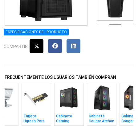
ESPECIFICACIONES DEL PRODUCTO
COMPARTIR:
FRECUENTEMENTE LOS USUARIOS TAMBIÉN COMPRAN
rte
Tarjeta
Gabinete
Gabinete
Gabinete
en
Ugreen Para
Gaming
Cougar Archon
Cougar F
book
Disco SSD M.2
Perseo 365
2 Mesh Black
Rgb Blac
17"
Nvme
3+1 Fanes
nóm.
ARGB