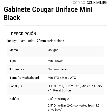
table
CÓDIGO:
GCUNIMINIBK
Gabinete Cougar Uniface Mini
Black
DESCRIPCIÓN
Incluye 1 ventilador 120mm preinstalado
Marca
Cougar
Tipo
Mini Tower
Iluminación
Sin iluminacion
Tamaño Motherboard
Mini ITX / Micro ATX
Panel I/O
USB 3.0 x 2, USB 2.0 x 1, Mic x 1 / Audio
x 1, Reset Button
Bahías
3.5" Drive Bay 2
2.5" Drive Bay 2+2 (converted from 3.5"
drive bays)