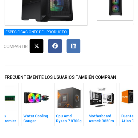
ESPECIFICACIONES DEL PRODUCTO
COMPARTIR:
FRECUENTEMENTE LOS USUARIOS TAMBIÉN COMPRAN
ria
Water Cooling
Cpu Amd
Motherboard
Fuente C
a Premier
Cougar
Ryzen 7 8700g
Asrock B850m
Atlas 750
 8gb 3200
Poseidon Elite
Am5 Box Sbx
Pro Rs WiFi
Plus Bro
240 Argb Bk
Am5
Atx 3.1