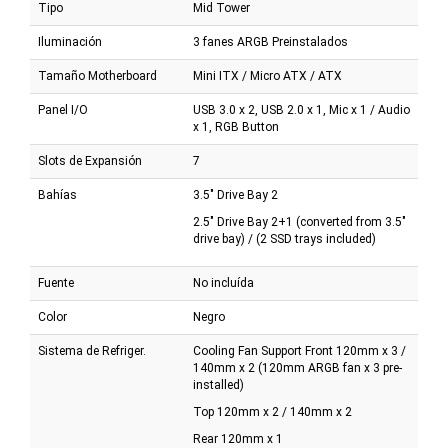
Tipo
Mid Tower
Iluminación
3 fanes ARGB Preinstalados
Tamaño Motherboard
Mini ITX / Micro ATX / ATX
Panel I/O
USB 3.0 x 2, USB 2.0 x 1, Mic x 1 / Audio
x 1, RGB Button
Slots de Expansión
7
Bahías
3.5" Drive Bay 2
2.5" Drive Bay 2+1 (converted from 3.5"
drive bay) / (2 SSD trays included)
Fuente
No incluída
Color
Negro
Sistema de Refriger.
Cooling Fan Support Front 120mm x 3 /
140mm x 2 (120mm ARGB fan x 3 pre-
installed)
Top 120mm x 2 / 140mm x 2
Rear 120mm x 1