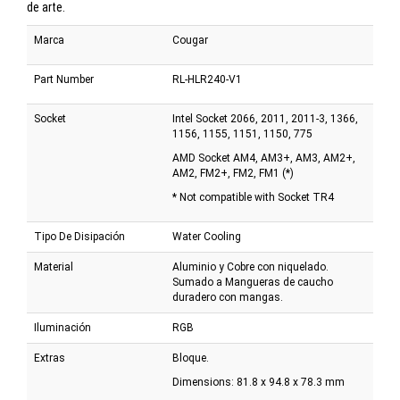
de arte.
Marca
Cougar
Part Number
RL-HLR240-V1
Socket
Intel Socket 2066, 2011, 2011-3, 1366,
1156, 1155, 1151, 1150, 775
AMD Socket AM4, AM3+, AM3, AM2+,
AM2, FM2+, FM2, FM1 (*)
* Not compatible with Socket TR4
Tipo De Disipación
Water Cooling
Material
Aluminio y Cobre con niquelado.
Sumado a Mangueras de caucho
duradero con mangas.
Iluminación
RGB
Extras
Bloque.
Dimensions: 81.8 x 94.8 x 78.3 mm