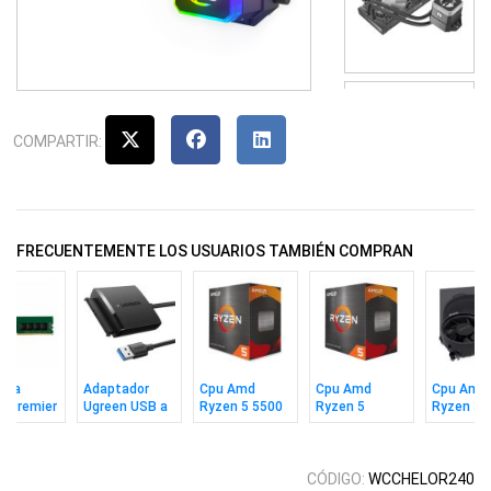
COMPARTIR:
FRECUENTEMENTE LOS USUARIOS TAMBIÉN COMPRAN
ria
Adaptador
Cpu Amd
Cpu Amd
Cpu Amd
a Premier
Ugreen USB a
Ryzen 5 5500
Ryzen 5
Ryzen 3 
 8gb 3200
SATA para
Am4 Box
5600xt Am4
Am4 Box
SSD Y HDD
Box
2.5"
CÓDIGO:
WCCHELOR240