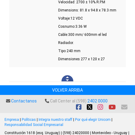
Velocidad: 2700 ± 10% R.P.M
Dimensions: 81.8 x 94.8 x 78.3 mm
Voltaje:12 VDC
Cosnumo:3.36 W
Cable:300 mm/ 600mm el led
Radiador.
Tipo 240 mm
Dimensiones 277 x 120 x 27
VOLVER ARRIBA
Contactanos
Call Center al (598)
2402 0000
Empresa
|
Políticas
|
Integra nuestro staff
|
Por qué elegir Unicom
|
Responsabilidad Social Empresarial
Constitución 1618 (esq. Uruguay) | (598) 24020000 | Montevideo - Uruguay |