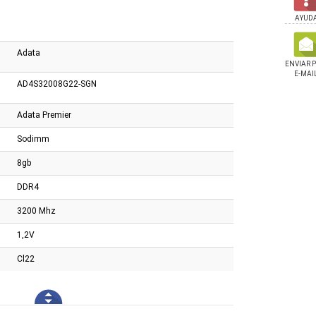
AYUD
Adata
ENVIAR 
E-MAI
AD4S32008G22-SGN
Adata Premier
Sodimm
8gb
DDR4
3200 Mhz
1,2V
Cl22