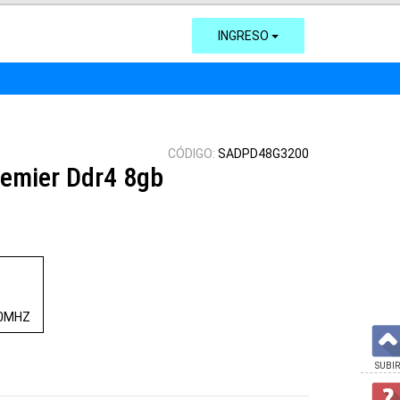
INGRESO
CÓDIGO:
SADPD48G3200
emier Ddr4 8gb
00MHZ
SUBIR