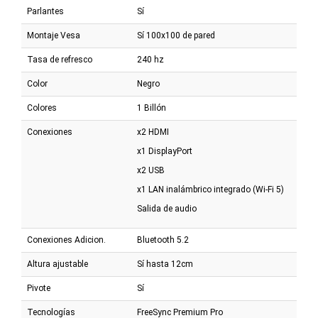
Parlantes
Sí
Montaje Vesa
Sí 100x100 de pared
Tasa de refresco
240 hz
Color
Negro
Colores
1 Billón
Conexiones
x2 HDMI
x1 DisplayPort
x2 USB
x1 LAN inalámbrico integrado (Wi-Fi 5)
Salida de audio
Conexiones Adicion.
Bluetooth 5.2
Altura ajustable
Sí hasta 12cm
Pivote
Sí
Tecnologías
FreeSync Premium Pro