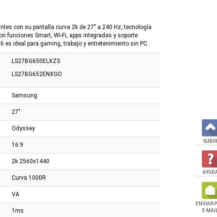
antes con su pantalla curva 2k de 27" a 240 Hz, tecnología
 funciones Smart, Wi-Fi, apps integradas y soporte
 es ideal para gaming, trabajo y entretenimiento sin PC.
LS27BG650ELXZS
LS27BG652ENXGO
Samsung
27"
Odyssey
SUBIR
16:9
2k 2560x1440
AYUD
Curva 1000R
VA
ENVIAR 
1ms
E-MAI
 Acer 27" V277E FHD
Silla Cougar Armor Elite
Silla Perseo Pegasus