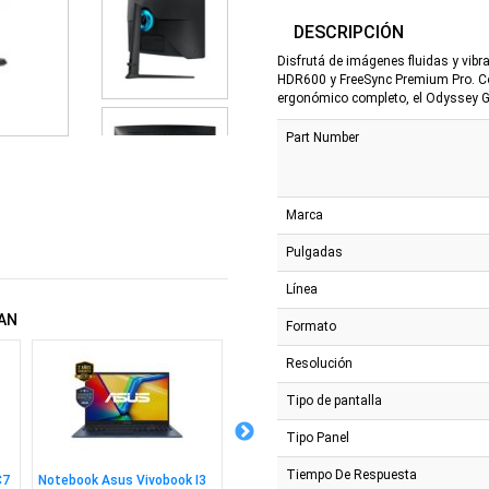
DESCRIPCIÓN
Disfrutá de imágenes fluidas y vibr
HDR600 y FreeSync Premium Pro. Con
ergonómico completo, el Odyssey G6
Part Number
Marca
Pulgadas
Línea
AN
Formato
Resolución
Tipo de pantalla
Tipo Panel
Tiempo De Respuesta
C7
Notebook Asus Vivobook I3
Joystick Arcade PXN Fight
Monitor