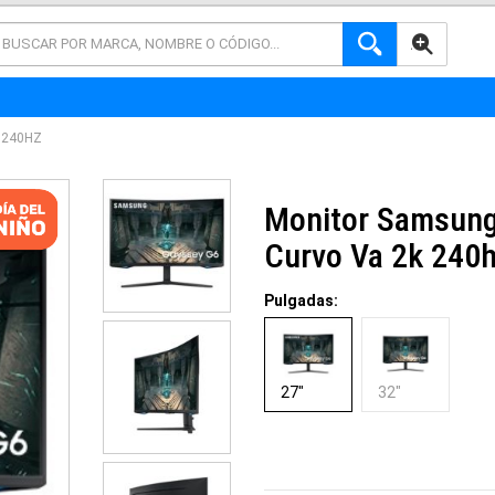
AVANZADA
 240HZ
Monitor Samsung
Curvo Va 2k 240
Pulgadas:
27"
32"