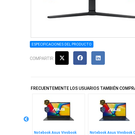
ESPECIFICACIONES DEL PRODUCTO
COMPARTIR:
FRECUENTEMENTE LOS USUARIOS TAMBIÉN COMPR
V99 Pc, Ps4,
Notebook Asus Vivobook
Notebook Asus Vivobook 