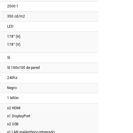
s con DP
Royal
Blanco/plateado
2500:1
350 cd/m2
LED
178° (H)
178° (V)
Sí
Sí 100x100 de pared
240hz
Negro
1 billón
x2 HDMI
x1 DisplayPort
x2 USB
x1 LAN inalámbrico integrado