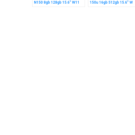
ox Series X|S
N150 8gb 128gb 15.6" W11
150u 16gb 512gb 15.6" W