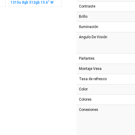
1315u 8gb 512gb 15.6" W
Stick 0082 PC,PS4,PS3,XB
IPS 4m
Contraste
Brillo
Iluminación
Angulo De Visión
Parlantes
Montaje Vesa
Tasa de refresco
Color
Colores
Conexiones