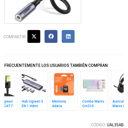
COMPARTIR:
FRECUENTEMENTE LOS USUARIOS TAMBIÉN COMPRAN
e Ugreen
Hub Ugreen 5
Memoria
Combo Marvo
Auricular
ED CAT7
EN 1 Hdmi
Adata
Cm310
Marvo H8
ps 10m
4K/60Hz
MicroSD 64GB
Teclado In +
Akari 30 
Uhs-1 V10 C10
Mouse + Pad
C/a
Wh Ing
CÓDIGO:
UAL35AB