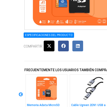
ESPECIFICACIONES DEL PRODUCTO
COMPARTIR:
FRECUENTEMENTE LOS USUARIOS TAMBIÉN COMPR
vo Mecánico
Memoria Adata MicroSD
Cable Ugreen 2EN1 USB a