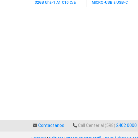
 SW Red Sp Bk
32GB Uhs-1 A1 C10 C/a
MICRO-USB a USB-C
Contactanos
Call Center al (598)
2402 0000