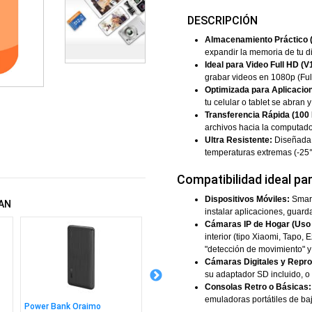
DESCRIPCIÓN
Almacenamiento Práctico 
expandir la memoria de tu d
Ideal para Video Full HD (V
grabar videos en 1080p (Full
Optimizada para Aplicacion
tu celular o tablet se abran
Transferencia Rápida (100
archivos hacia la computad
Ultra Resistente:
Diseñada p
temperaturas extremas (-25
Compatibilidad ideal par
Dispositivos Móviles:
Smart
AN
instalar aplicaciones, guard
Cámaras IP de Hogar (Uso
interior (tipo Xiaomi, Tapo,
"detección de movimiento" y
Cámaras Digitales y Repro
su adaptador SD incluido, o
Consolas Retro o Básicas:
emuladoras portátiles de ba
Power Bank Oraimo
Ssd Adata Ultimate Su650
Ssd Ad