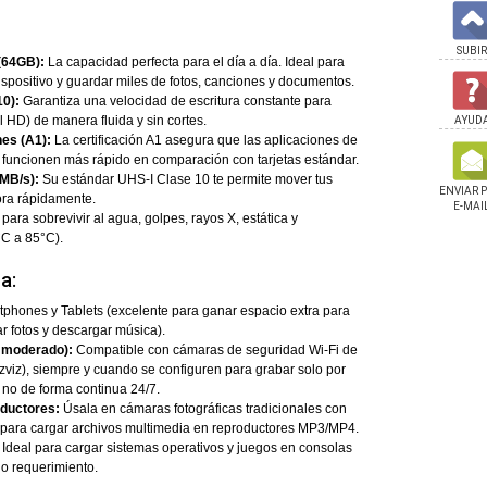
SUBIR
(64GB):
La capacidad perfecta para el día a día. Ideal para
ispositivo y guardar miles de fotos, canciones y documentos.
10):
Garantiza una velocidad de escritura constante para
 HD) de manera fluida y sin cortes.
AYUD
es (A1):
La certificación A1 asegura que las aplicaciones de
 y funcionen más rápido en comparación con tarjetas estándar.
 MB/s):
Su estándar UHS-I Clase 10 te permite mover tus
ENVIAR 
ora rápidamente.
E-MAI
ara sobrevivir al agua, golpes, rayos X, estática y
°C a 85°C).
a:
phones y Tablets (excelente para ganar espacio extra para
ar fotos y descargar música).
 moderado):
Compatible con cámaras de seguridad Wi-Fi de
 Ezviz), siempre y cuando se configuren para grabar solo por
 no de forma continua 24/7.
ductores:
Úsala en cámaras fotográficas tradicionales con
 para cargar archivos multimedia en reproductores MP3/MP4.
Ideal para cargar sistemas operativos y juegos en consolas
jo requerimiento.
ata Ultimate Su650
Fuente Cougar Atlas 600 80
Fuente Comstar 500