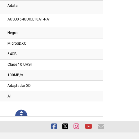
2.5" Sata
Plus Bronce
Adata
AUSDX64GUICL10A1-RA1
Negro
MicroSDXC
64GB
Clase 10 UHS-I
100MB/s
Adaptador SD
A1