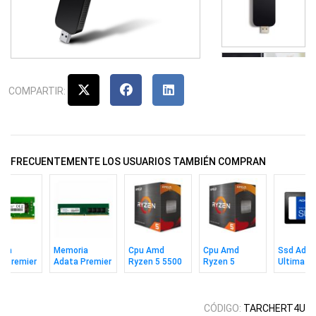
COMPARTIR:
FRECUENTEMENTE LOS USUARIOS TAMBIÉN COMPRAN
imm
Memoria
Cpu Amd
Cpu Amd
Ssd Adat
a Premier
Adata Premier
Ryzen 5 5500
Ryzen 5
Ultimate
 8gb 3200
Ddr4 8gb 3200
Am4 Box
5600xt Am4
Su650 2
CL22
Box
2.5" Sata
CÓDIGO:
TARCHERT4U