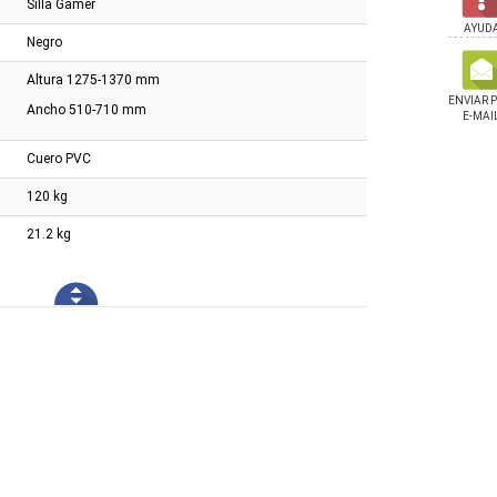
Silla Gamer
AYUD
Negro
Altura 1275-1370 mm
ENVIAR 
Ancho 510-710 mm
E-MAI
Cuero PVC
120 kg
21.2 kg
aja Land / Deck Chair
Silla Cougar Armor One V2
Silla Cougar Armor El