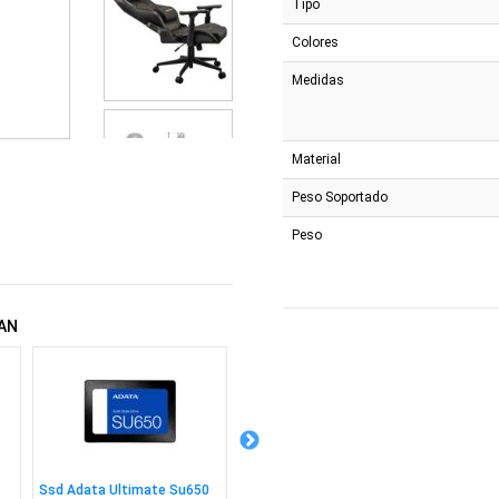
Tipo
Colores
Medidas
Material
Peso Soportado
Peso
AN
Ssd Adata Ultimate Su650
Mesa De Centro Axis Negro
Silla B