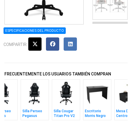
ESPECIFICACIONES DEL PRODUCTO
COMPARTIR:
FRECUENTEMENTE LOS USUARIOS TAMBIÉN COMPRAN
 Perseo
Silla Perseo
Silla Cougar
Escritorio
Mesa De
sus
Pegasus
Titan Pro V2
Morris Negro
Centro Ax
 / Dorado
Negro /
Negro
Plateado