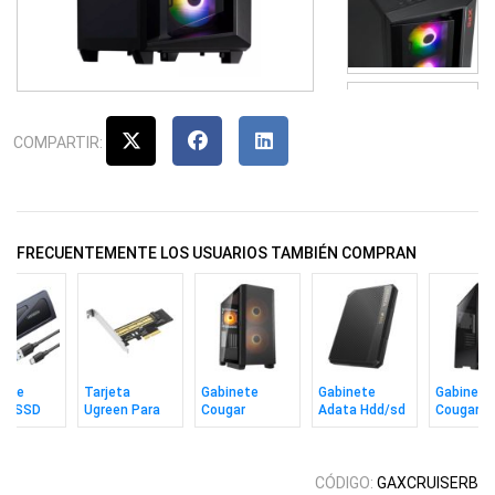
COMPARTIR:
FRECUENTEMENTE LOS USUARIOS TAMBIÉN COMPRAN
nete
Tarjeta
Gabinete
Gabinete
Gabinete
en SSD
Ugreen Para
Cougar
Adata Hdd/sd
Cougar A
USB 3.2
Disco SSD M.2
Airface Flo
2.5 Ecológico
2 Mesh B
e
Nvme
Rgb Black
Negro
CÓDIGO:
GAXCRUISERB