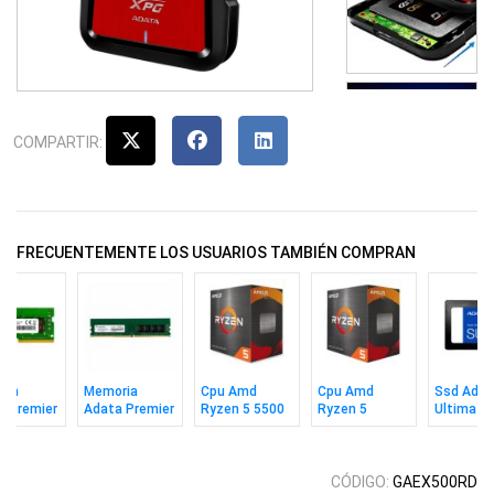
COMPARTIR:
FRECUENTEMENTE LOS USUARIOS TAMBIÉN COMPRAN
imm
Memoria
Cpu Amd
Cpu Amd
Ssd Adat
a Premier
Adata Premier
Ryzen 5 5500
Ryzen 5
Ultimate
 8gb 3200
Ddr4 8gb 3200
Am4 Box
5600xt Am4
Su650 2
CL22
Box
2.5" Sata
CÓDIGO:
GAEX500RD