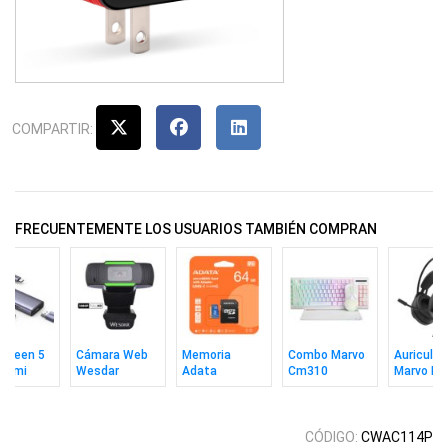
COMPARTIR:
FRECUENTEMENTE LOS USUARIOS TAMBIÉN COMPRAN
Ugreen 5
Cámara Web
Memoria
Combo Marvo
Auricular
 Hdmi
Wesdar
Adata
Cm310
Marvo H8
0Hz
W1080
MicroSD 64GB
Teclado In +
Akari 30 
Uhs-1 V10 C10
Mouse + Pad
C/a
Wh Ing
CÓDIGO:
CWAC114P