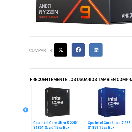
COMPARTIR:
FRECUENTEMENTE LOS USUARIOS TAMBIÉN COMPR
re I7 14700f
Cpu Intel Core Ultra 5 225f
Cpu Intel Core Ultra 7 265
o 14va G. Box
S1851 S/vid 15va Box
S1851 15va Box