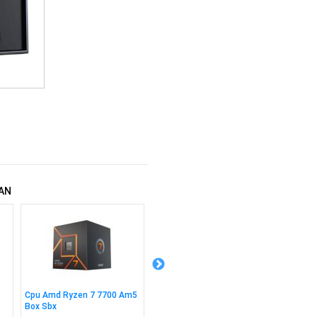
AN
Cpu Amd Ryzen 7 7700 Am5
Cpu Amd Ryzen 7 5800xt
Cpu Am
Box Sbx
Am4 Box S/fan