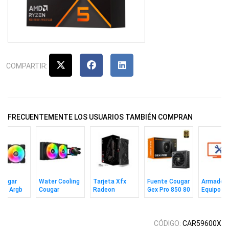
COMPARTIR:
FRECUENTEMENTE LOS USUARIOS TAMBIÉN COMPRAN
Cougar
Water Cooling
Tarjeta Xfx
Fuente Cougar
Armado 
20 Argb
Cougar
Radeon
Gex Pro 850 80
Equipo
Poseidon Elite
Rx9060xt 8gb
Plus Gold 3.1
240 Argb Bk
Swift Dual
Gddr6
CÓDIGO:
CAR59600X