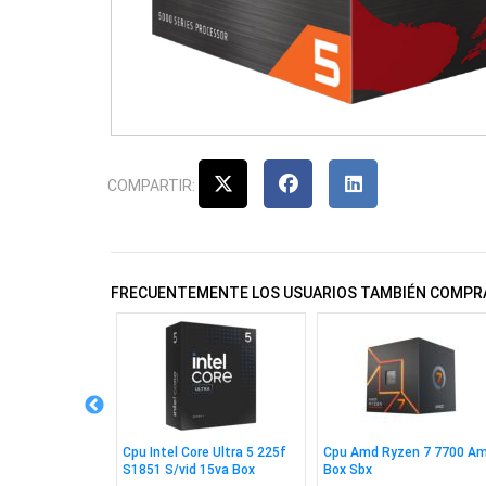
COMPARTIR:
FRECUENTEMENTE LOS USUARIOS TAMBIÉN COMPR
re I7 14700f
Cpu Intel Core Ultra 5 225f
Cpu Amd Ryzen 7 7700 A
o 14va G. Box
S1851 S/vid 15va Box
Box Sbx