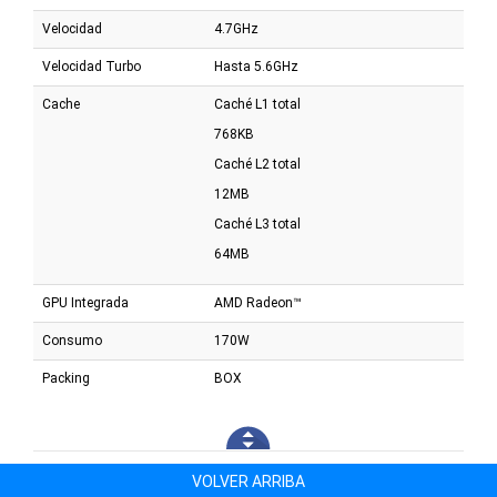
Velocidad
4.7GHz
Velocidad Turbo
Hasta 5.6GHz
Cache
Caché L1 total
768KB
Caché L2 total
12MB
Caché L3 total
64MB
GPU Integrada
AMD Radeon™
Consumo
170W
Packing
BOX
VOLVER ARRIBA